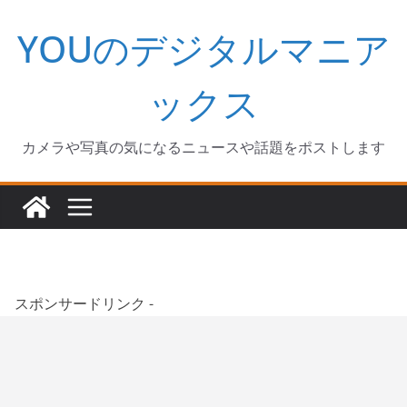
コ
YOUのデジタルマニア
ン
テ
ン
ックス
ツ
へ
カメラや写真の気になるニュースや話題をポストします
ス
キ
ッ
プ
スポンサードリンク -