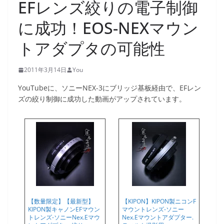
EFレンズ絞りの電子制御
に成功！EOS-NEXマウン
トアダプタの可能性
2011年3月14日
You
YouTubeに、ソニーNEX-3にブリッジ基板経由で、EFレン
ズの絞り制御に成功した動画がアップされています。
【数量限定】【最新型】
【KIPON】KIPON製ニコンF
KIPON製キャノンEFマウン
マウントレンズ-ソニー
トレンズ-ソニーNex.Eマウ
Nex.Eマウントアダプター.