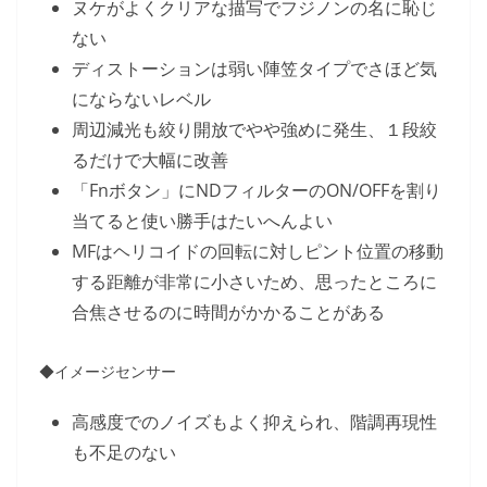
ヌケがよくクリアな描写でフジノンの名に恥じ
ない
ディストーションは弱い陣笠タイプでさほど気
にならないレベル
周辺減光も絞り開放でやや強めに発生、１段絞
るだけで大幅に改善
「Fnボタン」にNDフィルターのON/OFFを割り
当てると使い勝手はたいへんよい
MFはヘリコイドの回転に対しピント位置の移動
する距離が非常に小さいため、思ったところに
合焦させるのに時間がかかることがある
◆イメージセンサー
高感度でのノイズもよく抑えられ、階調再現性
も不足のない