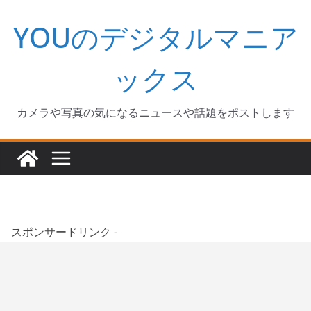
コ
YOUのデジタルマニア
ン
テ
ン
ックス
ツ
へ
カメラや写真の気になるニュースや話題をポストします
ス
キ
ッ
プ
スポンサードリンク -