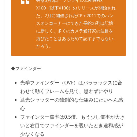
去る3月5日、フジフイルムFinePix
X100（以下X100）のリリースが開始され
た。2月に開催されたCP＋2011でのハン
ズオンコーナーにできた長蛇の列は記憶
に新しく、多くのカメラ愛好家の注目を
浴びたことはあらためて記すまでもない
だろう。
◆ファインダー
光学ファインダー（OVF）はパララックスに合
わせて動くフレームを見て、思わずにやり
遮光シャッターの独創的な仕組みにたいへん感
心
ファインダー倍率は0.5倍、もう少し倍率が大き
いと右目でファインダーを覗いたとき違和感が
少なくなる