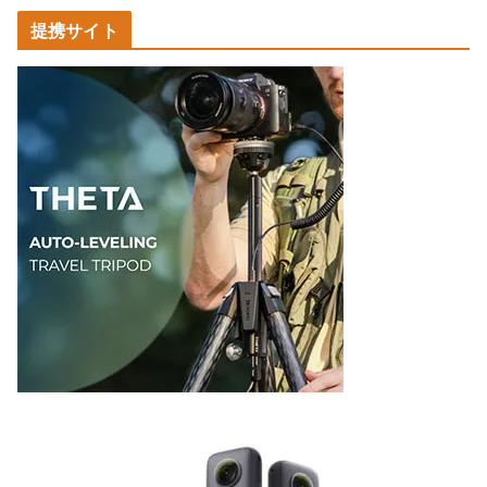
カ
提携サイト
テ
ゴ
リ
ー