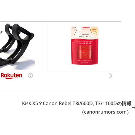
Kiss X5？Canon Rebel T3i/600D, T3/1100Dの情報
（canonrumors.com）