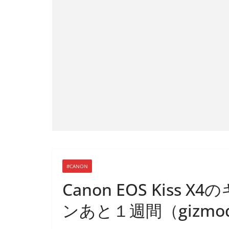
#CANON
Canon EOS Kis
ンあと１週間（gizmod