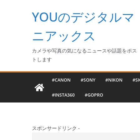
コ
YOUのデジタルマ
ン
テ
ン
ニアックス
ツ
へ
カメラや写真の気になるニュースや話題をポス
ス
トします
キ
ッ
#CANON
#SONY
#NIKON
#S
プ
#INSTA360
#GOPRO
スポンサードリンク -