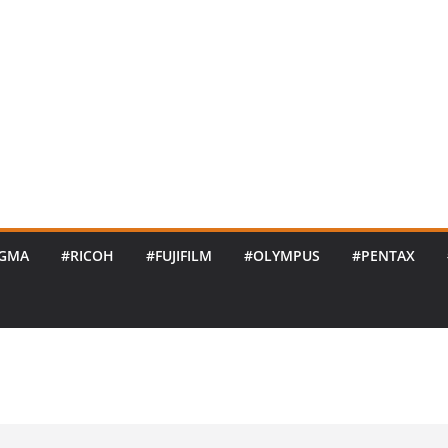
IGMA
#RICOH
#FUJIFILM
#OLYMPUS
#PENTAX