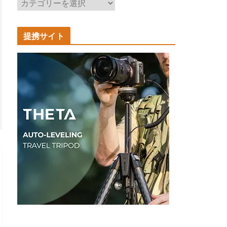
記
事
カ
提携サイト
テ
ゴ
リ
ー