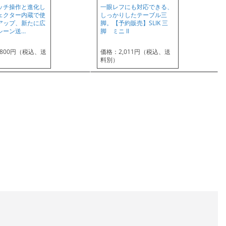
ッチ操作と進化し
一眼レフにも対応できる、
ェクター内蔵で使
しっかりしたテーブル三
アップ、新たに広
脚。【予約販売】SLIK 三
シーン送…
脚 ミニ II
,800円（税込、送
価格：2,011円（税込、送
料別）