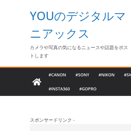
コ
YOUのデジタルマ
ン
テ
ン
ニアックス
ツ
へ
カメラや写真の気になるニュースや話題をポス
ス
トします
キ
ッ
#CANON
#SONY
#NIKON
#S
プ
#INSTA360
#GOPRO
スポンサードリンク -