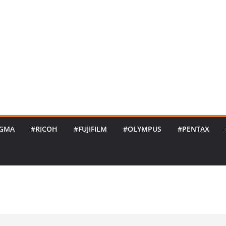
IGMA
#RICOH
#FUJIFILM
#OLYMPUS
#PENTAX