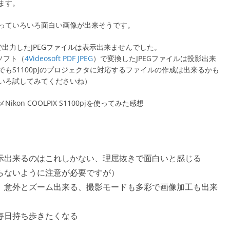
ます。
っていろいろ面白い画像が出来そうです。
機能で出力したJPEGファイルは表示出来ませんでした。
ソフト（
4Videosoft PDF JPEG
）で変換したJPEGファイルは投影出来
もS1100pjのプロジェクタに対応するファイルの作成は出来るかも
いろ試してみてくださいね）
n COOLPIX S1100pjを使ってみた感想
示出来るのはこれしかない、理屈抜きで面白いと感じる
らないように注意が必要ですが）
、意外とズーム出来る、撮影モードも多彩で画像加工も出来
毎日持ち歩きたくなる