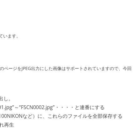
ています。
intのページをJPEG出力にした画像はサポートされていますので、今回
、
出し。
.jpg”～“FSCN0002.jpg”・・・・と連番にする
100NIKONなど）に、これらのファイルを全部保存する
入れ再生