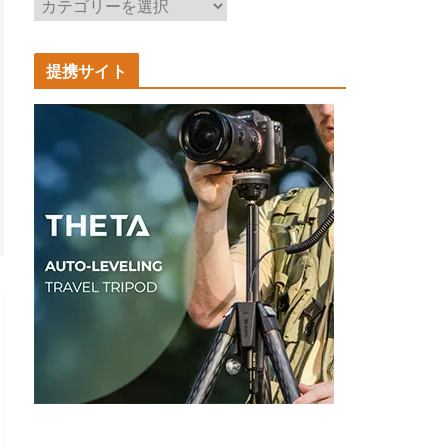
記
事
カ
提携サイト
テ
ゴ
リ
ー