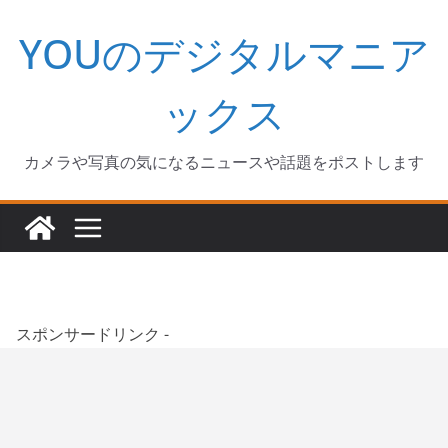
コ
YOUのデジタルマニア
ン
テ
ン
ックス
ツ
へ
カメラや写真の気になるニュースや話題をポストします
ス
キ
ッ
プ
スポンサードリンク -