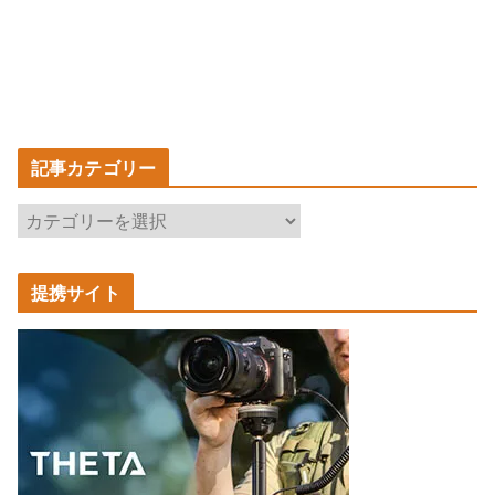
記事カテゴリー
記
事
カ
提携サイト
テ
ゴ
リ
ー