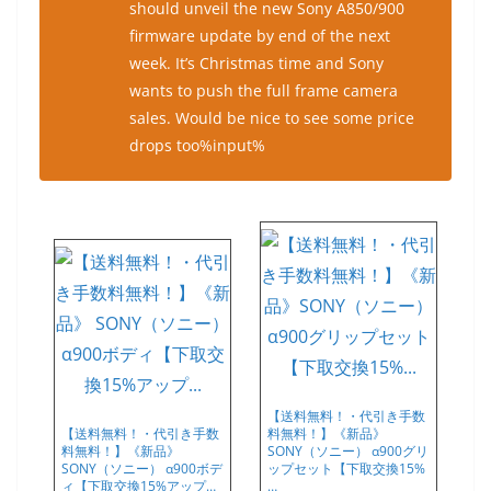
should unveil the new Sony A850/900
firmware update by end of the next
week. It’s Christmas time and Sony
wants to push the full frame camera
sales. Would be nice to see some price
drops too%input%
【送料無料！・代引き手数
【送料無料！・代引き手数
料無料！】《新品》
料無料！】《新品》
SONY（ソニー） α900グリ
SONY（ソニー） α900ボデ
ップセット【下取交換15%
ィ【下取交換15%アップ…
…