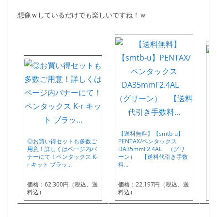
想像ｗしているだけでも楽しいですね！ｗ
【送料無料】【smtb-u】
◎お買い得セットも多数ご
PENTAX/ペンタックス
【
用意！詳しくはページ内バ
DA35mmF2.4AL （グリ
P
ナーにて！ペンタックス K-
ーン） 【送料代引き手数
数
r キット ブラッ…
料…
ン
価格：62,300円（税込、送
価格：22,197円（税込、送
価
料込）
料込）
料