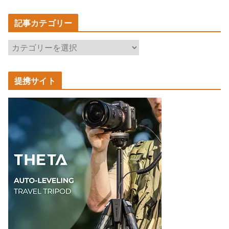
記事カテゴリー
記
事
カ
提携サイト
テ
ゴ
リ
ー