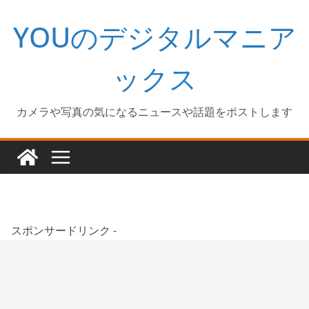
コ
YOUのデジタルマニア
ン
テ
ン
ックス
ツ
へ
カメラや写真の気になるニュースや話題をポストします
ス
キ
ッ
プ
スポンサードリンク -