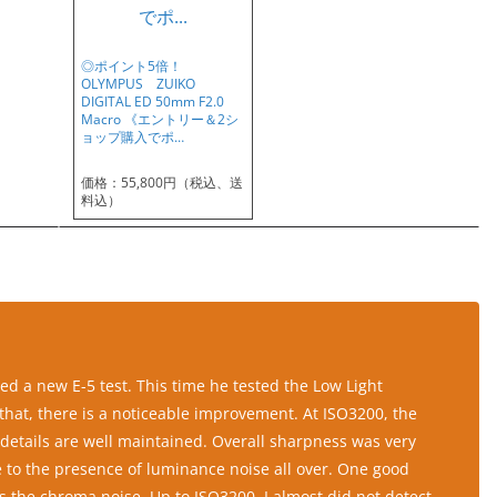
◎ポイント5倍！
OLYMPUS ZUIKO
DIGITAL ED 50mm F2.0
Macro 《エントリー＆2シ
ョップ購入でポ…
価格：55,800円（税込、送
料込）
ed a new E-5 test. This time he tested the Low Light
 that, there is a noticeable improvement. At ISO3200, the
e details are well maintained. Overall sharpness was very
e to the presence of luminance noise all over. One good
 the chroma noise. Up to ISO3200, I almost did not detect