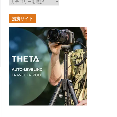
記
事
カ
提携サイト
テ
ゴ
リ
ー