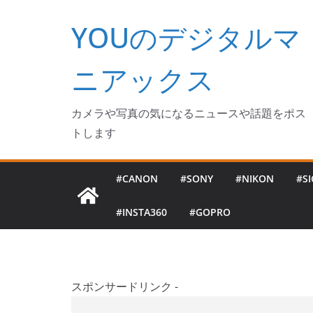
コ
YOUのデジタルマ
ン
テ
ン
ニアックス
ツ
へ
カメラや写真の気になるニュースや話題をポス
ス
トします
キ
ッ
#CANON
#SONY
#NIKON
#S
プ
#INSTA360
#GOPRO
スポンサードリンク -