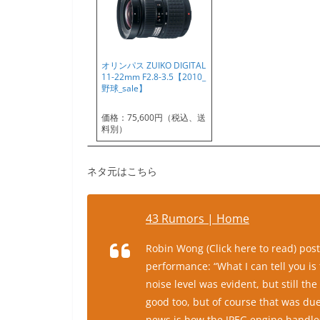
オリンパス ZUIKO DIGITAL
11-22mm F2.8-3.5【2010_
野球_sale】
価格：75,600円（税込、送
料別）
ネタ元はこちら
43 Rumors | Home
Robin Wong (Click here to read) post
performance: “What I can tell you is
noise level was evident, but still th
good too, but of course that was du
news is how the JPEG engine handles