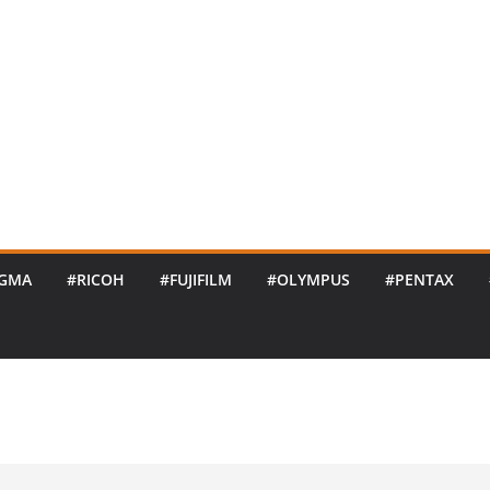
IGMA
#RICOH
#FUJIFILM
#OLYMPUS
#PENTAX