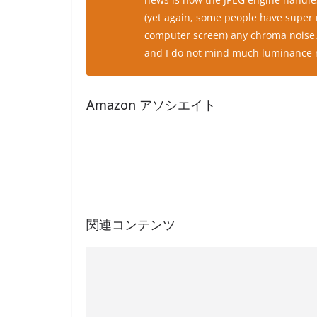
(yet again, some people have super 
computer screen) any chroma noise. 
and I do not mind much luminance n
Amazon アソシエイト
関連コンテンツ