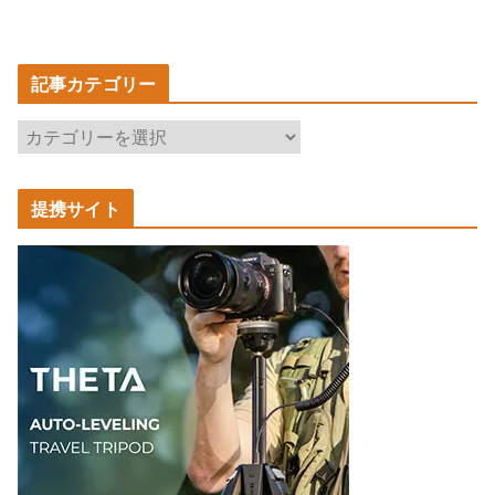
記事カテゴリー
記
事
カ
提携サイト
テ
ゴ
リ
ー