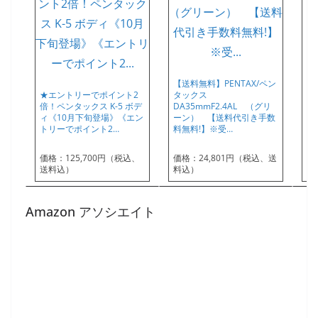
【送料無料】PENTAX/ペン
【
★エントリーでポイント2
タックス
タ
倍！ペンタックス K-5 ボデ
DA35mmF2.4AL （グリ
D
ィ《10月下旬登場》《エン
ーン） 【送料代引き手数
ー
トリーでポイント2…
料無料!】※受…
無
価格：125,700円（税込、
価格：24,801円（税込、送
価
送料込）
料込）
料
Amazon アソシエイト