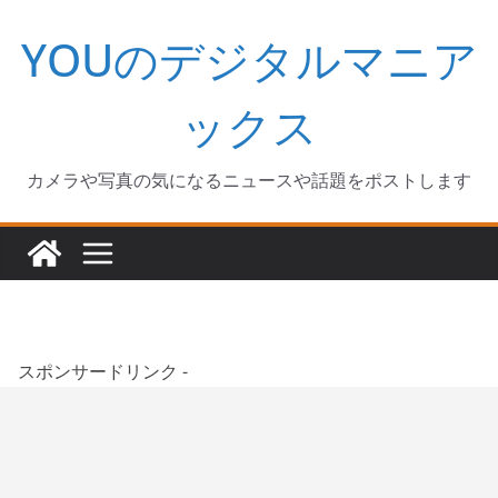
コ
YOUのデジタルマニア
ン
テ
ン
ックス
ツ
へ
カメラや写真の気になるニュースや話題をポストします
ス
キ
ッ
プ
スポンサードリンク -