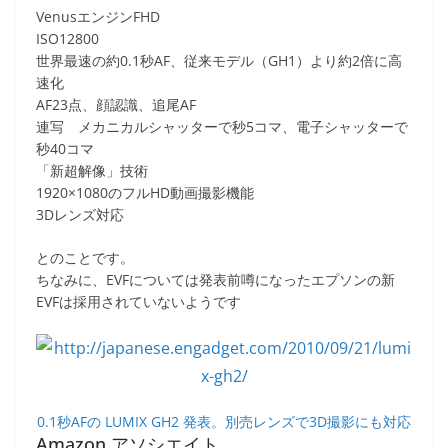
VenusエンジンFHD
ISO12800
世界最速の約0.1秒AF、従来モデル（GH1）より約2倍に高
速化
AF23点、顔認識、追尾AF
連写 メカニカルシャッターで秒5コマ、電子シャッターで
秒40コマ
「新超解像」技術
1920×1080のフルHD動画撮影機能
3Dレンズ対応
とのことです。
ちなみに、EVFについては発表前噂になったエプソンの新
EVFは採用されていないようです
0.1秒AFの LUMIX GH2 発表。別売レンズで3D撮影にも対応
Amazon アソシエイト