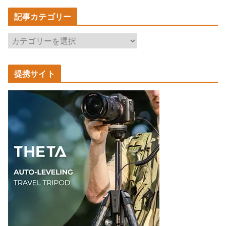
記事カテゴリー
記
事
カ
提携サイト
テ
ゴ
リ
ー