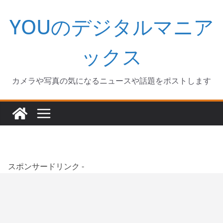
コ
YOUのデジタルマニア
ン
テ
ン
ックス
ツ
へ
カメラや写真の気になるニュースや話題をポストします
ス
キ
ッ
プ
スポンサードリンク -