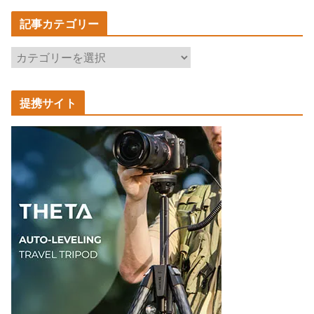
記事カテゴリー
記
事
カ
提携サイト
テ
ゴ
リ
ー