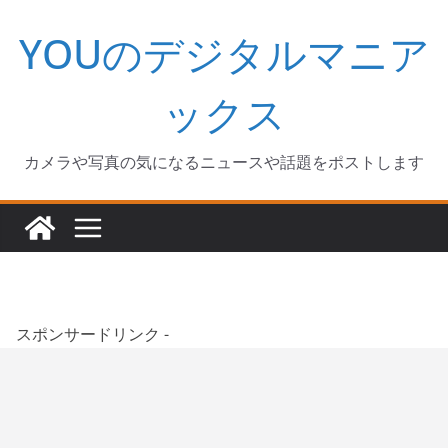
コ
YOUのデジタルマニア
ン
テ
ン
ックス
ツ
へ
カメラや写真の気になるニュースや話題をポストします
ス
キ
ッ
プ
スポンサードリンク -