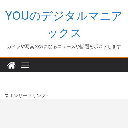
コ
YOUのデジタルマニア
ン
テ
ン
ックス
ツ
へ
カメラや写真の気になるニュースや話題をポストします
ス
キ
ッ
プ
スポンサードリンク -