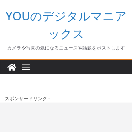
コ
YOUのデジタルマニア
ン
テ
ン
ックス
ツ
へ
カメラや写真の気になるニュースや話題をポストします
ス
キ
ッ
プ
スポンサードリンク -