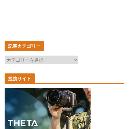
記事カテゴリー
記
事
カ
提携サイト
テ
ゴ
リ
ー