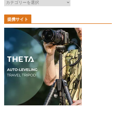
記
事
カ
提携サイト
テ
ゴ
リ
ー