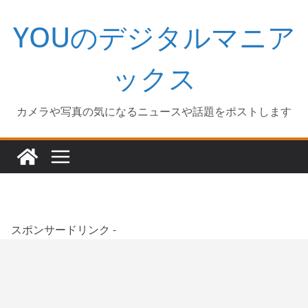
コ
YOUのデジタルマニア
ン
テ
ン
ックス
ツ
へ
カメラや写真の気になるニュースや話題をポストします
ス
キ
ッ
プ
スポンサードリンク -