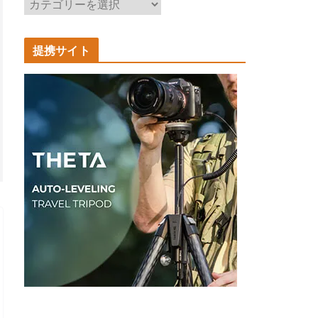
記
事
カ
提携サイト
テ
ゴ
リ
ー