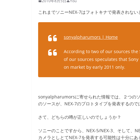
2010年8月5日
You
これまでソニーNEX-7はフォトキナで発表されな
sonyalpharumors | Home
According to two of our sources the
of our sources speculates that Sony
on market by early 2011 only.
sonyalpharumorsに寄せられた情報では、２
のソースが、NEX-7のプロトタイプを発表するの
さて、どちらの噂が正しいのでしょうか？
ソニーのことですから、NEX-5/NEX-3、そして
カメラとしとてNEX-7を発表する可能性は十分に