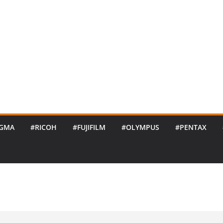
IGMA
#RICOH
#FUJIFILM
#OLYMPUS
#PENTAX