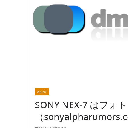
#SONY
SONY NEX-7 は
（sonyalpharumors