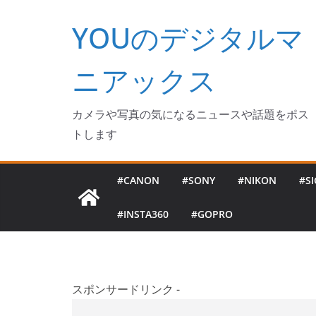
コ
YOUのデジタルマ
ン
テ
ン
ニアックス
ツ
へ
カメラや写真の気になるニュースや話題をポス
ス
トします
キ
ッ
#CANON
#SONY
#NIKON
#S
プ
#INSTA360
#GOPRO
スポンサードリンク -