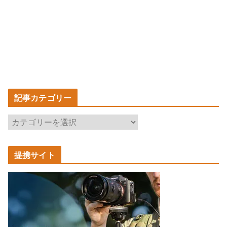
記事カテゴリー
記
事
カ
提携サイト
テ
ゴ
リ
ー