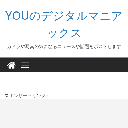
コ
YOUのデジタルマニア
ン
テ
ン
ックス
ツ
へ
カメラや写真の気になるニュースや話題をポストします
ス
キ
ッ
プ
スポンサードリンク -