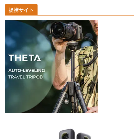
カ
提携サイト
テ
ゴ
リ
ー