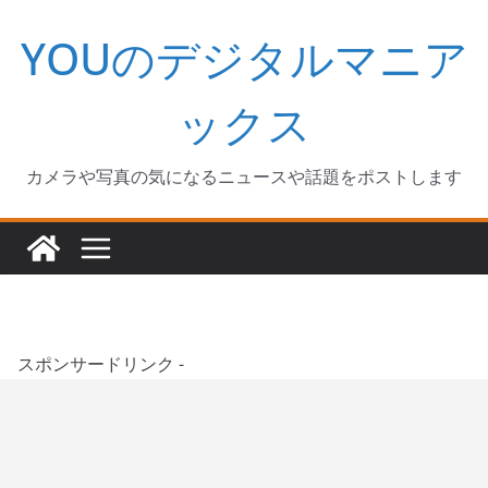
コ
YOUのデジタルマニア
ン
テ
ン
ックス
ツ
へ
カメラや写真の気になるニュースや話題をポストします
ス
キ
ッ
プ
スポンサードリンク -