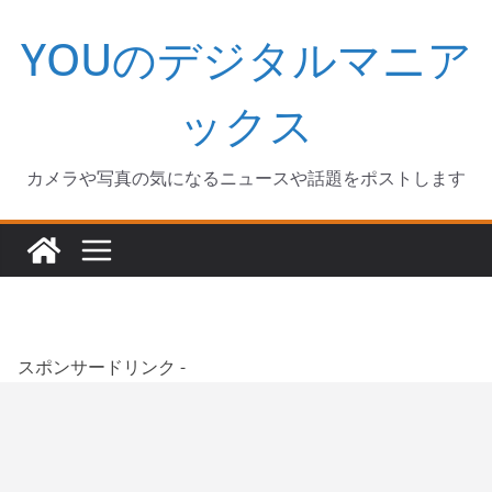
コ
YOUのデジタルマニア
ン
テ
ン
ックス
ツ
へ
カメラや写真の気になるニュースや話題をポストします
ス
キ
ッ
プ
スポンサードリンク -