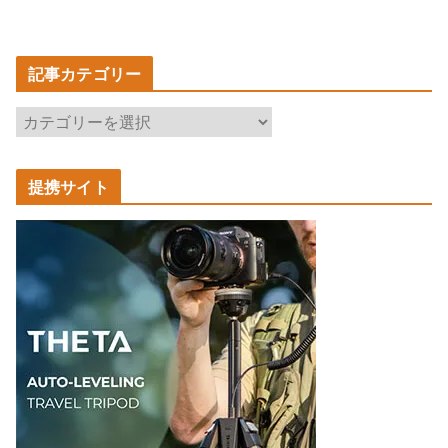
記事カテゴリー
記
事
カ
提携サイト
テ
ゴ
リ
ー