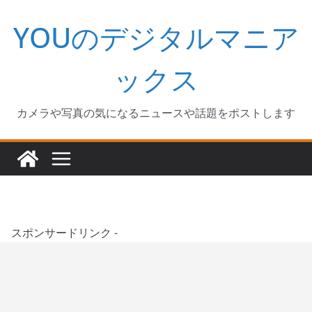
コ
YOUのデジタルマニア
ン
テ
ン
ックス
ツ
へ
カメラや写真の気になるニュースや話題をポストします
ス
キ
ッ
プ
スポンサードリンク -