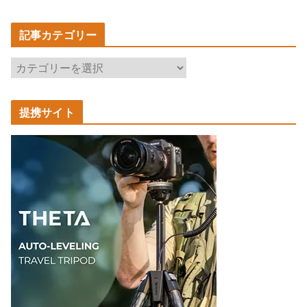
記事カテゴリー
記
事
カ
提携サイト
テ
ゴ
リ
ー