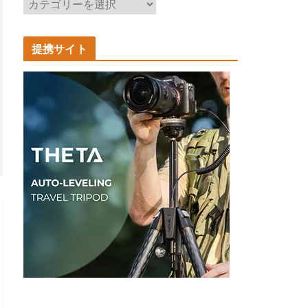
記
事
カ
提携サイト
テ
ゴ
リ
ー