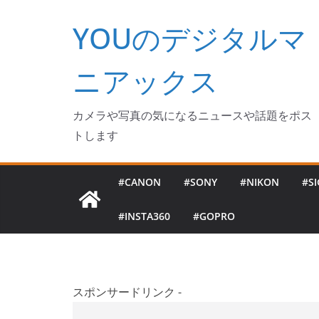
コ
YOUのデジタルマ
ン
テ
ン
ニアックス
ツ
へ
カメラや写真の気になるニュースや話題をポス
ス
トします
キ
ッ
#CANON
#SONY
#NIKON
#S
プ
#INSTA360
#GOPRO
スポンサードリンク -