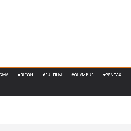
IGMA
#RICOH
#FUJIFILM
#OLYMPUS
#PENTAX