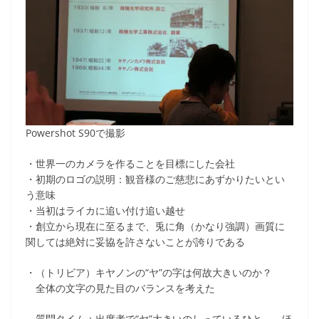
Powershot S90で撮影
・世界一のカメラを作ることを目標にした会社
・初期のロゴの説明：観音様のご慈悲にあずかりたいとい
う意味
・当初はライカに追い付け追い越せ
・創立から現在に至るまで、兎に角（かなり強調）画質に
関しては絶対に妥協を許さないことが誇りである
・（トリビア）キヤノンの“ヤ”の字は何故大きいのか？
全体の文字の見た目のバランスを考えた
質問タイム：出席者で“ヤ”大きいのしっているひと→ ほ