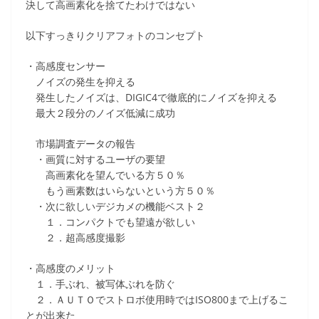
決して高画素化を捨てたわけではない
以下すっきりクリアフォトのコンセプト
・高感度センサー
ノイズの発生を抑える
発生したノイズは、DIGIC4で徹底的にノイズを抑える
最大２段分のノイズ低減に成功
市場調査データの報告
・画質に対するユーザの要望
高画素化を望んでいる方５０％
もう画素数はいらないという方５０％
・次に欲しいデジカメの機能ベスト２
１．コンパクトでも望遠が欲しい
２．超高感度撮影
・高感度のメリット
１．手ぶれ、被写体ぶれを防ぐ
２．ＡＵＴＯでストロボ使用時ではISO800まで上げるこ
とが出来た