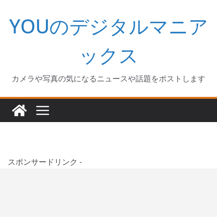
コ
YOUのデジタルマニア
ン
テ
ン
ックス
ツ
へ
カメラや写真の気になるニュースや話題をポストします
ス
キ
ッ
プ
スポンサードリンク -