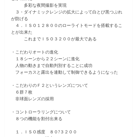
多彩な夜間撮影を実現
３・ダイナミックレンジの拡大によって白とび黒つぶれ
が防げる
４．ＩＳＯ１２８００のローライトモードを搭載するこ
とが出来た
これまでＩＳＯ３２００が最大である
・こだわりオートの進化
１８シーンから２２シーンに進化
人物の動きまで自動判別することに成功
フォーカスと露出を連動して制御できるようになった
・こだわりのＦ２というレンズについて
６群７枚
非球面レンズの採用
・コントローラリングについて
８つの機能を割付出来る
１．ＩＳＯ感度 ８０?３２００