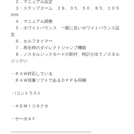
２．マニュアル設定
３・ステップズーム ２８、３５、５０、８５、１０５
mm
４．マニュアル調整
５．ホワイトバランス 一眼に近いホワイトバランス設
定
６．セルフタイマー
７．再生時のダイレクトジャンプ機能
８．ノスタルジックモードの割付 時計が出てノスタル
ジックい
・ＲＡＷ対応している
ＲＡＷ現像ソフトであるＤＰＰを同梱
・iコントラスト
・ＨＤＭＩコネクタ
・サーボＡＦ
———————————————————-