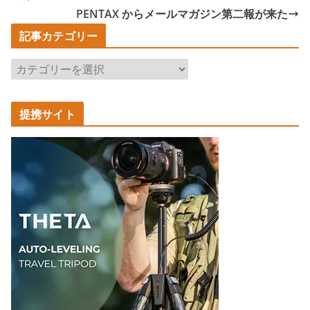
PENTAX からメールマガジン第二報が来た
記事カテゴリー
記
事
カ
提携サイト
テ
ゴ
リ
ー