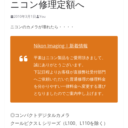
ニコン修理定額へ
2010年3月1日
You
ニコンのカメラが壊れたら・・・・
Nikon Imaging | 新着情報
平素はニコン製品をご愛用頂きまして、
誠にありがとうございます。
下記日程よりお客様が直接弊社受付部門
へご依頼いただいた普通修理の修理料金
を分かりやすい一律料金へ変更する運び
となりましたのでご案内申し上げます。
◎コンパクトデジタルカメラ
クールピクスＬシリーズ（L100、L110を除く）