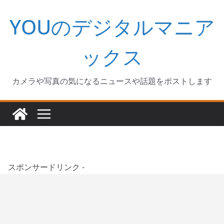
コ
YOUのデジタルマニア
ン
テ
ン
ックス
ツ
へ
カメラや写真の気になるニュースや話題をポストします
ス
キ
ッ
プ
スポンサードリンク -