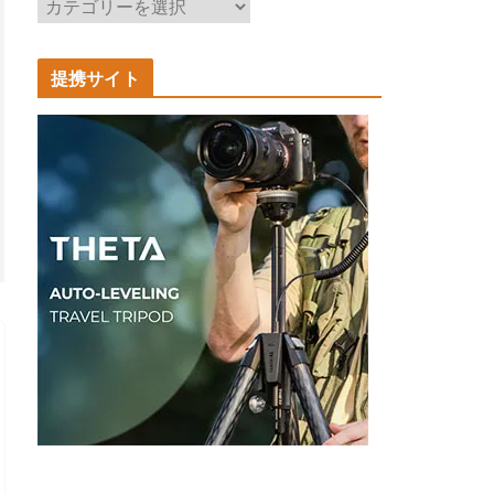
記
事
カ
提携サイト
テ
ゴ
リ
ー