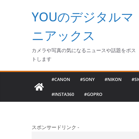
コ
YOUのデジタルマ
ン
テ
ン
ニアックス
ツ
へ
カメラや写真の気になるニュースや話題をポス
ス
トします
キ
ッ
#CANON
#SONY
#NIKON
#S
プ
#INSTA360
#GOPRO
スポンサードリンク -