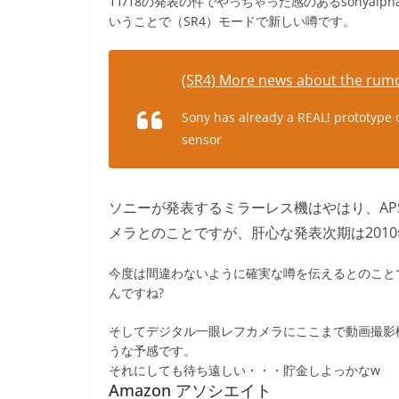
11/18の発表の件でやっちゃった感のあるsonyal
いうことで（SR4）モードで新しい噂です。
(SR4) More news about the ru
Sony has already a REAL! prototype 
sensor
ソニーが発表するミラーレス機はやはり、AP
メラとのことですが、肝心な発表次期は201
今度は間違わないように確実な噂を伝えるとのこと
んですね?
そしてデジタル一眼レフカメラにここまで動画撮影
うな予感です。
それにしても待ち遠しい・・・貯金しよっかなw
Amazon アソシエイト