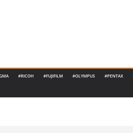
IGMA
#RICOH
#FUJIFILM
#OLYMPUS
#PENTAX