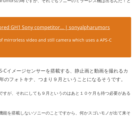
pharumorsの噂ですが、それでもソニーのミラーレス機は出るんだ！と
mored GH1 Sony competitor… | sonyalpharumors
of mirrorless video and still camera which uses a APS-C
S-Cイメージセンサーを搭載する、静止画と動画を撮れるカ
0年のフォトキナ、つまり９月ということになるそうです。
ですが、それにしても９月というのはあと１０ケ月も待つ必要がある
機能を搭載しないソニーのことですから、何かスゴいモノが出て来そ