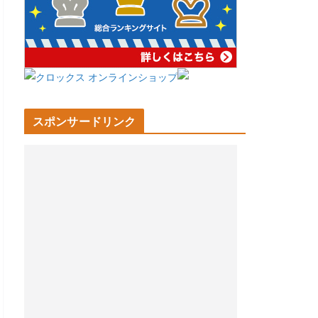
スポンサードリンク