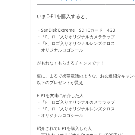
いまE-P1を購入すると、
・SanDisk Extreme SDHCカード 4GB
・「F」ロゴ入りオリジナルカメララップ
・「F」ロゴ入りオリジナルレンズクロス
・オリジナルロゴシール
がもれなくもらえるチャンスです！
更に、まるで携帯電話のような、お友達紹介キャン
以下のプレゼントが貰え
E-P1を友達に紹介した人
・「F」ロゴ入りオリジナルカメララップ
・「F」ロゴ入りオリジナルレンズクロス
・オリジナルロゴシール
紹介されてE-P1を購入した人
・宮?あおいオリジナルQuoカード（500円分）