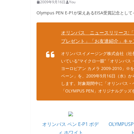
2009年9月16日
You
Olympus PEN E-P1が栄えあるEISA受賞記念
オリンパス ニュースリリース:「オリ
プレゼント」「お友達紹介」キャ
オリンパスイメージング株式会社（社
いている“マイクロ一眼”「オリンパス・ペ
ヨーロピアン カメラ 2009-2010」
ペーン」を、2009年9月16日（水）から
します。対象期間中に「オリンパス・ペン
「OLYMPUS PEN」オリジナルグ
オリンパス ペン E-P1 ボデ
OLYMPUS
ィ ホワイト