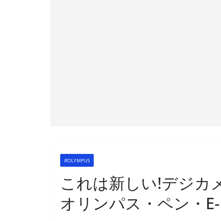
#OLYMPUS
これは新しい!デジカ
オリンパス・ペン・E-