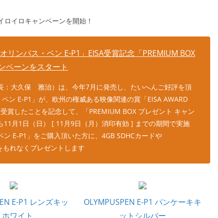
としてイロイロキャンペーンを開始！
ンパス・ペン E-P1」EISA受賞記念「PREMIUM BOX
ンペーンをスタート
長：大久保 雅治）は、今年7月に発売し、たいへんご好評を頂
ン E-P1」が、欧州の権威ある映像関連の賞「EISA AWARD
※を受賞したことを記念して、「PREMIUM BOX プレゼント キャン
11月1日（日） [ 11月9日（月）消印有効 ] までの期間で実施
 E-P1」をご購入頂いた方に、4GB SDHCカードや
ッズをもれなくプレゼントします
PEN E-P1 レンズキッ
OLYMPUSPEN E-P1 パンケーキキ
トホワイト
ットシルバー