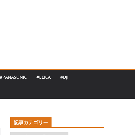
#PANASONIC
#LEICA
#DJI
記事カテゴリー