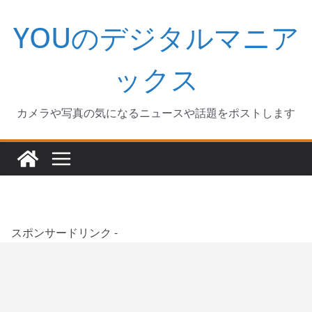
コ
YOUのデジタルマニア
ン
テ
ン
ックス
ツ
へ
カメラや写真の気になるニュースや話題をポストします
ス
キ
ッ
プ
スポンサードリンク -