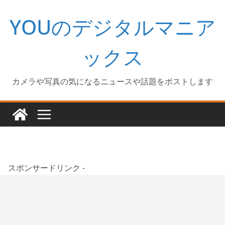
コ
YOUのデジタルマニア
ン
テ
ン
ックス
ツ
へ
カメラや写真の気になるニュースや話題をポストします
ス
キ
ッ
プ
スポンサードリンク -