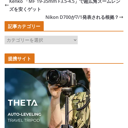
Kenko 「MF 19-35mm F3.5-4.5」で超広角ズームレン
ズを安くゲット
Nikon D700が7/1発表される根拠？
記事カテゴリー
記
事
カ
提携サイト
テ
ゴ
リ
ー