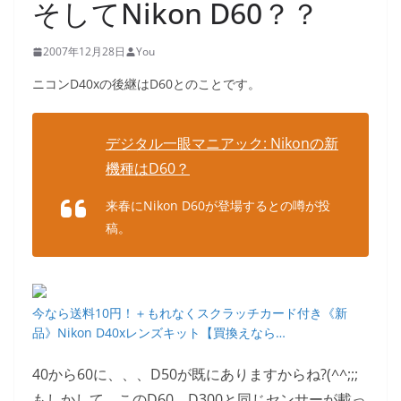
そしてNikon D60？？
2007年12月28日
You
ニコンD40xの後継はD60とのことです。
デジタル一眼マニアック: Nikonの新
機種はD60？
来春にNikon D60が登場するとの噂が投
稿。
今なら送料10円！＋もれなくスクラッチカード付き《新
品》Nikon D40xレンズキット【買換えなら…
40から60に、、、D50が既にありますからね?(^^;;;
もしかして、このD60、D300と同じセンサーが載っ