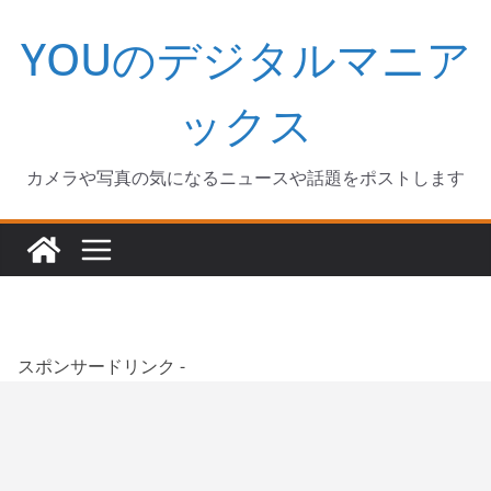
コ
YOUのデジタルマニア
ン
テ
ン
ックス
ツ
へ
カメラや写真の気になるニュースや話題をポストします
ス
キ
ッ
プ
スポンサードリンク -