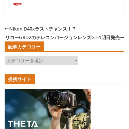
Nikon D40xラストチャンス！？
リコーGRD2のテレコンバージョンレンズGT-1明日発売
記事カテゴリー
記
事
カ
提携サイト
テ
ゴ
リ
ー