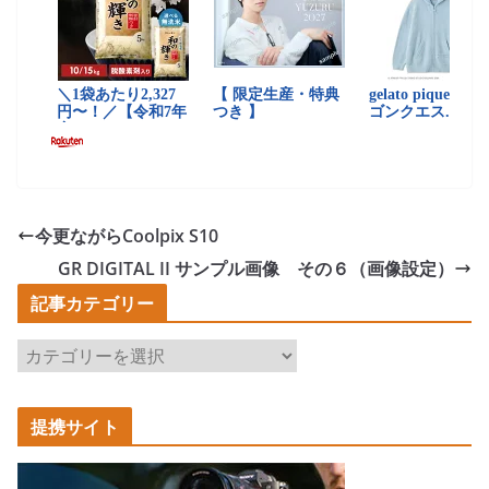
今更ながらCoolpix S10
GR DIGITAL II サンプル画像 その６（画像設定）
記事カテゴリー
記
事
カ
提携サイト
テ
ゴ
リ