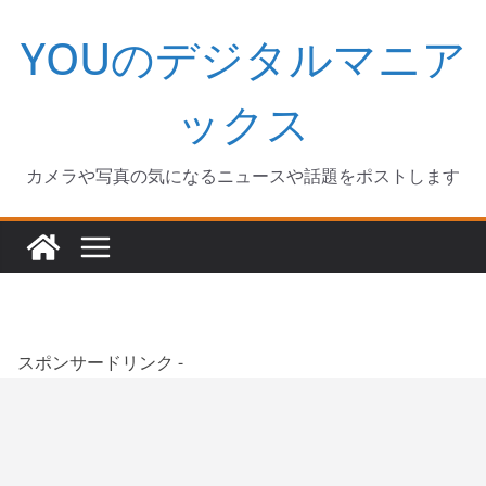
コ
YOUのデジタルマニア
ン
テ
ン
ックス
ツ
へ
カメラや写真の気になるニュースや話題をポストします
ス
キ
ッ
プ
スポンサードリンク -