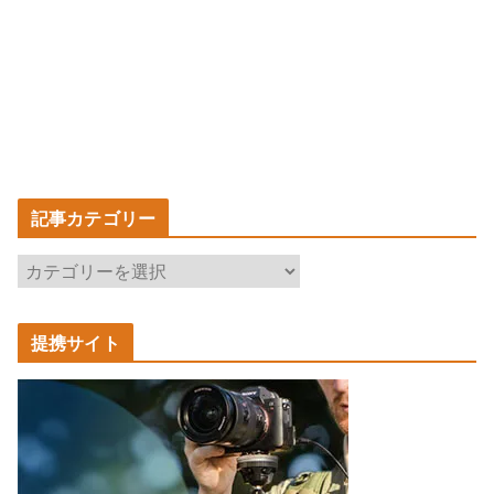
記事カテゴリー
記
事
カ
提携サイト
テ
ゴ
リ
ー