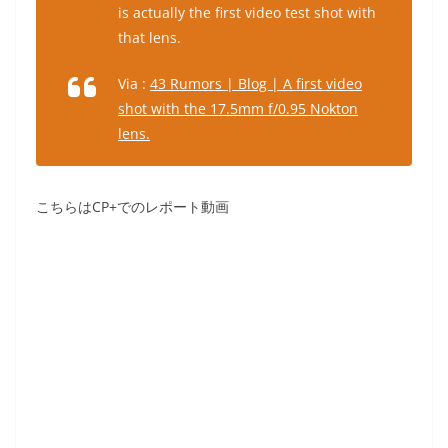
is actually the first video test shot with
that lens.
Via :
43 Rumors | Blog | A first video
shot with the 17.5mm f/0.95 Nokton
lens.
こちらはCP+でのレポート動画