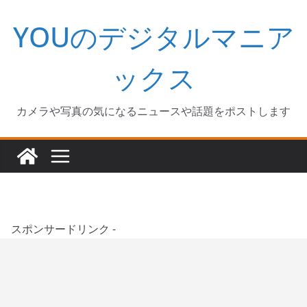
コ
YOUのデジタルマニア
ン
テ
ン
ックス
ツ
へ
カメラや写真の気になるニュースや話題をポストします
ス
キ
ッ
プ
スポンサードリンク -