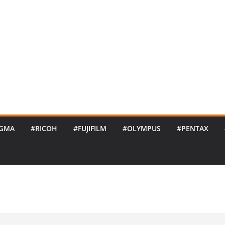
IGMA
#RICOH
#FUJIFILM
#OLYMPUS
#PENTAX