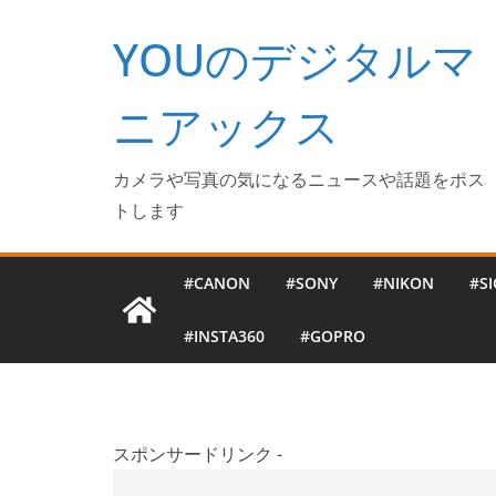
コ
YOUのデジタルマ
ン
テ
ン
ニアックス
ツ
へ
カメラや写真の気になるニュースや話題をポス
ス
トします
キ
ッ
#CANON
#SONY
#NIKON
#S
プ
#INSTA360
#GOPRO
スポンサードリンク -