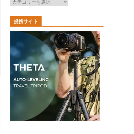
記
事
カ
提携サイト
テ
ゴ
リ
ー