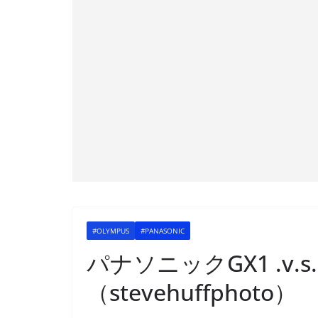
#OLYMPUS
#PANASONIC
パナソニックGX1 .v.
（stevehuffphoto）